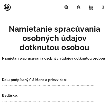
Prejsť
na
obsah
Nákupn
Hľadať
Prihlásenie
Namietanie spracúvania
košík
osobných údajov
dotknutou osobou
Namietanie spracúvania osobných údajov dotknutou osobou
Dolu podpísaný/-á Meno a priezvisko:
...............................................................................................................
Bydlisko:
...............................................................................................................