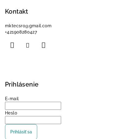
á
p
Kontakt
ä
mktecsro
@
gmail.com
t
+421908280427
i
e
Prihlásenie
E-mail
Heslo
Prihlásiť sa