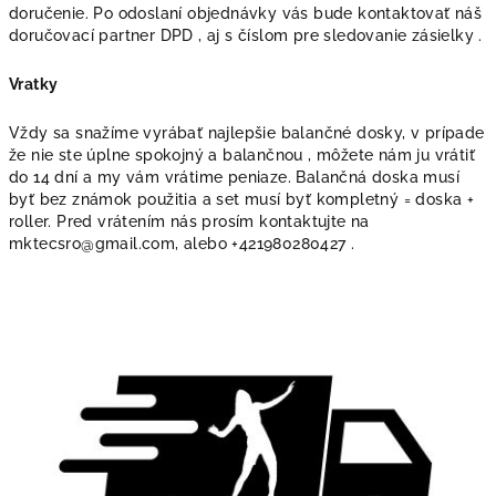
doručenie. Po odoslaní objednávky vás bude kontaktovať náš
doručovací partner DPD , aj s číslom pre sledovanie zásielky .
Vratky
Vždy sa snažíme vyrábať najlepšie balančné dosky, v prípade
že nie ste úplne spokojný a balančnou , môžete nám ju vrátiť
do 14 dní a my vám vrátime peniaze. Balančná doska musí
byť bez známok použitia a set musí byť kompletný = doska +
roller. Pred vrátením nás prosím kontaktujte na
mktecsro@gmail.com, alebo +421980280427 .