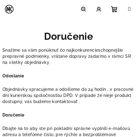
Prejsť
na
obsah
Nákupn
Hľadať
Prihlásenie
Doručenie
košík
Snažíme sa vám ponúknuť čo najkonkurencieschopnejšie
prepravné podmienky, vrátane dopravy zadarmo v rámci SR
na všetky objednávky .
Odoslanie
Objednávky spracujeme a odošleme do 24 hodín , v pracovné
dni kurierskou spoločnosťou DPD. V prípade že nieje produkt
dostupný, vás budeme kontaktovať .
Doručenie
Dbajte na to aby ste pri pokladni správne vyplnili e-mailovú
adresu a telefónne číslo, pre rýchle a bezproblémové