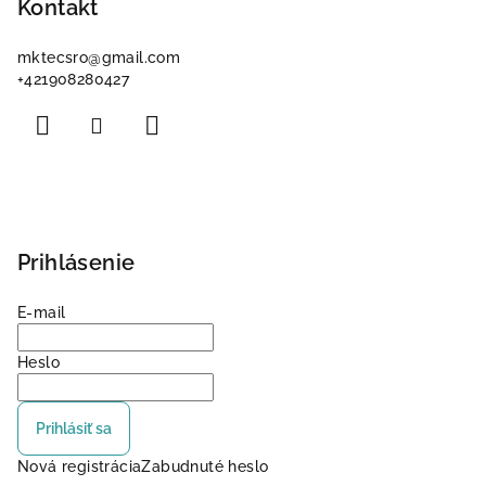
p
Kontakt
ä
mktecsro
@
gmail.com
t
+421908280427
i
e
Prihlásenie
E-mail
Heslo
Prihlásiť sa
Nová registrácia
Zabudnuté heslo