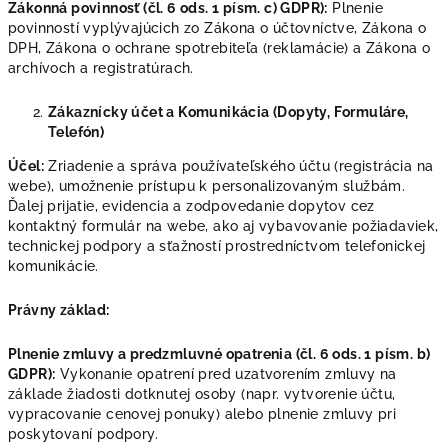
Zákonná povinnosť (čl. 6 ods. 1 písm. c) GDPR):
Plnenie
povinností vyplývajúcich zo Zákona o účtovníctve, Zákona o
DPH, Zákona o ochrane spotrebiteľa (reklamácie) a Zákona o
archívoch a registratúrach.
Zákaznícky účet a Komunikácia (Dopyty, Formuláre,
Telefón)
Účel:
Zriadenie a správa používateľského účtu (registrácia na
webe), umožnenie prístupu k personalizovaným službám.
Ďalej prijatie, evidencia a zodpovedanie dopytov cez
kontaktný formulár na webe, ako aj vybavovanie požiadaviek,
technickej podpory a sťažností prostredníctvom telefonickej
komunikácie.
Právny základ:
Plnenie zmluvy a predzmluvné opatrenia (čl. 6 ods. 1 písm. b)
GDPR):
Vykonanie opatrení pred uzatvorením zmluvy na
základe žiadosti dotknutej osoby (napr. vytvorenie účtu,
vypracovanie cenovej ponuky) alebo plnenie zmluvy pri
poskytovaní podpory.