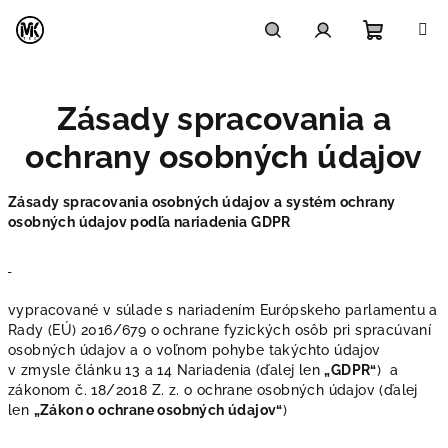
Prejsť
na
obsah
Nákupn
Hľadať
Prihlásenie
Zásady spracovania a
košík
ochrany osobných údajov
Zásady spracovania osobných údajov a systém ochrany
osobných údajov podľa nariadenia GDPR
vypracované v súlade s nariadením Európskeho parlamentu a
Rady (EÚ) 2016/679 o ochrane fyzických osôb pri spracúvaní
osobných údajov a o voľnom pohybe takýchto údajov
v zmysle článku 13 a 14 Nariadenia (ďalej len
„GDPR“
) a
zákonom č. 18/2018 Z. z. o ochrane osobných údajov (ďalej
len
„Zákon o ochrane osobných údajov“
)