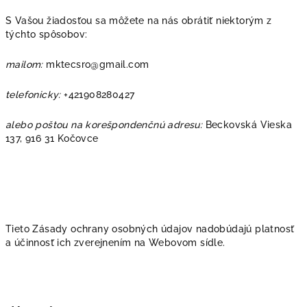
S Vašou žiadosťou sa môžete na nás obrátiť niektorým z
týchto spôsobov:
mailom:
mktecsro@gmail.com
telefonicky:
+421908280427
alebo poštou na korešpondenčnú adresu:
Beckovská Vieska
137, 916 31 Kočovce
Tieto Zásady ochrany osobných údajov nadobúdajú platnosť
a účinnosť ich zverejnením na Webovom sídle.
Z
á